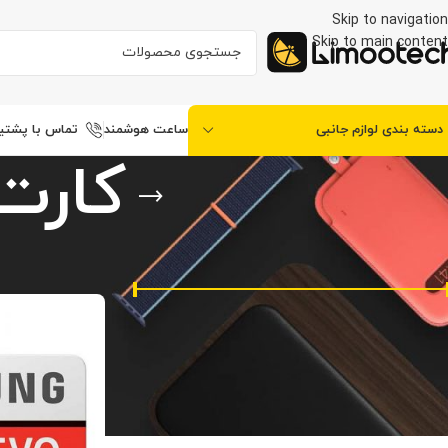
Skip to navigation
Skip to main content
ساعت هوشمند
دسته بندی لوازم جانبی
تماس با پشتیب
کارت
فیلتر قیمت
خانه
/
دسته بندی 
قیمت:
390.000تومان
—
6.600.000تومان
فیلتر
دسته‌های محصولات