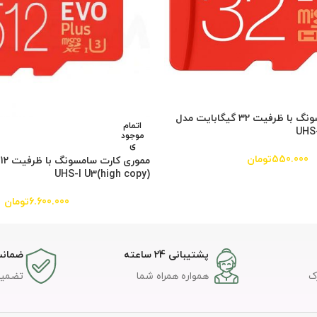
مموری کارت سامسونگ با ظرفیت 32 گیگابایت مدل
اتمام
موجود
ی
550.000
تومان
(high copy)UHS-I U3
6.600.000
تومان
پشتیبانی 24 ساعته
ضمانت
ک
همواره همراه شما
تضمین