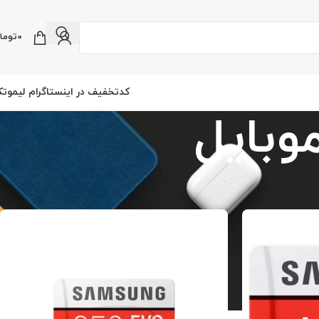
0
توما
کدتخفیف در اینستاگرام لیموت
وبایل
نمایش
9
12
18
24