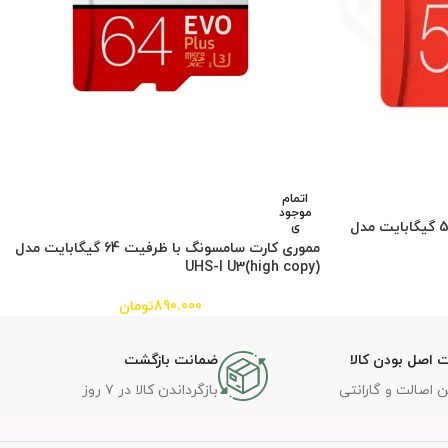
اتمام
موجود
مموری کارت سامسونگ با ظرفیت 512 گیگابایت مدل
ی
مموری کارت سامسونگ با ظرفیت 64 گیگابایت مدل
(high copy)UHS-I U3
890.000
تومان
 اصل بودن کالا
ضمانت بازگشت
 اصالت و گارانتی
بازگرداندن کالا در ۷ روز