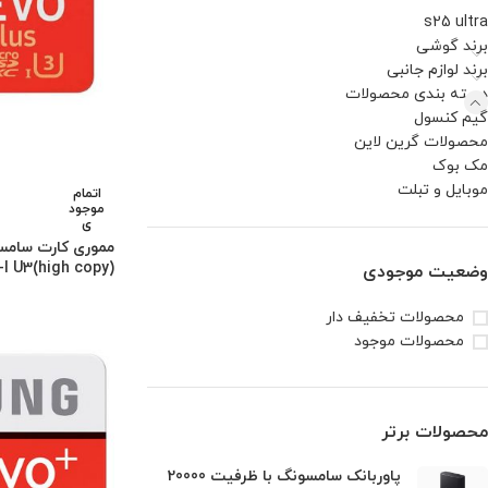
s25 ultra
برند گوشی
برند لوازم جانبی
دسته بندی محصولات
گیم کنسول
محصولات گرین لاین
مک بوک
موبایل و تبلت
اتمام
موجود
ی
(high copy)UHS-I U3
وضعیت موجودی
محصولات تخفیف دار
محصولات موجود
محصولات برتر
پاوربانک سامسونگ با ظرفیت 20000