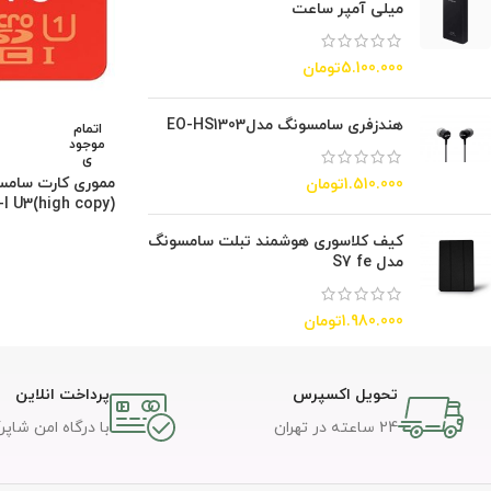
میلی آمپر ساعت
5.100.000
تومان
هندزفری سامسونگ مدلEO-HS1303
اتمام
موجود
ی
1.510.000
تومان
(high copy)UHS-I U3
کیف کلاسوری هوشمند تبلت سامسونگ
مدل S7 fe
1.980.000
تومان
تحویل اکسپرس
پرداخت انلاین
24 ساعته در تهران
با درگاه امن شاپر