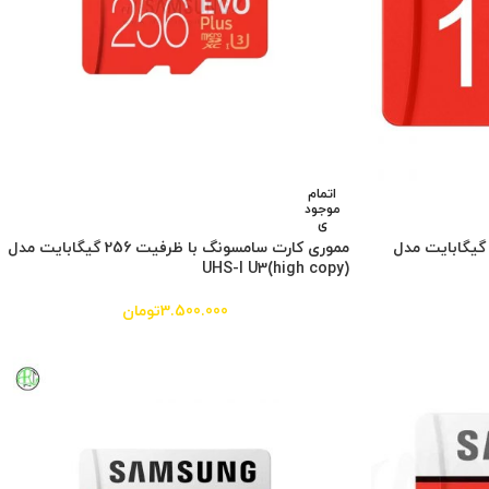
اتمام
موجود
ی
موری کارت سامسونگ با ظرفیت 16 گیگابایت مدل
مموری کارت سامسونگ با ظرفیت 256 گیگابایت مدل
(high copy)UHS-I U3
3.500.000
تومان