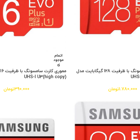
اتمام
موجود
ی
مموری کارت سامسونگ با ظرفیت 128 گیگابایت مدل
م
UHS-I U3(high copy)
1.780.000
تومان
390.000
تومان