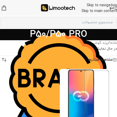
Skip to navigation
منو
Skip to main content
P50/P50 PRO
خانه
/
برند گوشی
/
لوازم جانبی هوآوی
/
P50/P50 PRO
در حال نمایش یک نتیجه
مشاهده فیلترها