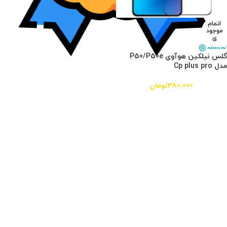
اتمام
موجود
ی
گلس نیلکین هوآوی P50/P50e
مدل Cp plus pro
380.000
تومان