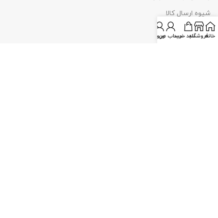
شیوه ارسال کالا
شیوه پرداخت
خانه
فروشگاه
سبد خرید
ورود
پاسخگوی شما هستیم : شنبه تا چهارشنبه
11-۱8
. پنج شنبه
11-۱۴
شماره تماس:
0
9351447088
02155371442
ایمیل:
info@limootech.com
لیموتک همراه با
درگاه‌های امن پرداخت