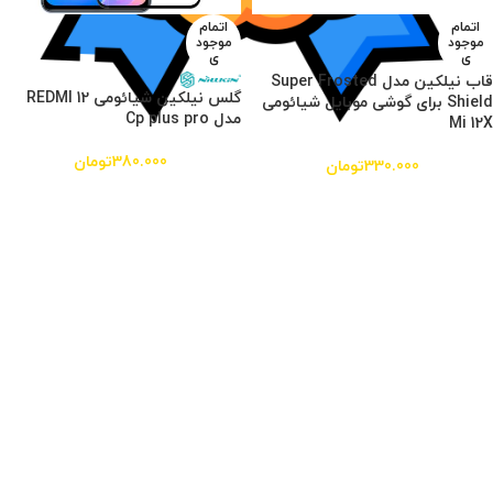
اتمام
اتمام
موجود
موجود
ی
ی
قاب نیلکین مدل Super Frosted
گلس نیلکین شیائومی REDMI 12
Shield برای گوشی موبایل شیائومی
مدل Cp plus pro
Mi 12X
380.000
تومان
330.000
تومان