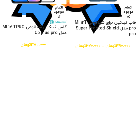
اتمام
اتمام
موجود
موجود
ی
ی
قاب نیلکین برای شیائومی Mi 12T
گلس نیلکین شیائومی MI 12 TPRO
pro مدل Super Frosted Shield
مدل Cp plus pro
pro
380.000
تومان
390.000
تومان
–
420.000
تومان