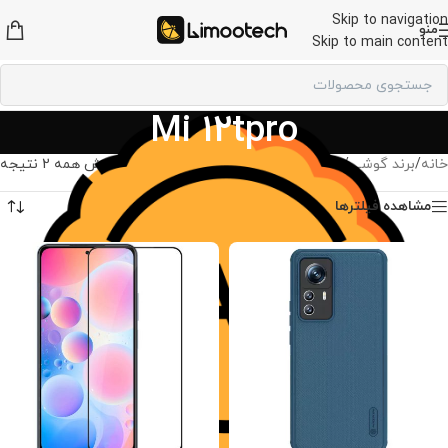
Skip to navigation
منو
Skip to main content
Mi 12tpro
خانه
/
برند گوشی
/
لوازم جانبی شیائومی
/
Mi 12tpro
نمایش همه 2 نتیجه
مشاهده فیلترها