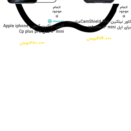
اتمام
اتمام
موجود
موجود
ی
ی
کاور نیلکین CamShield Proمناسب
گلس نیلکین آیفون Apple iphone
برای اپل iphone 13 mini
13 mini مدل Cp plus pro
424.000
تومان
380.000
تومان