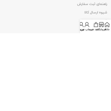
راهنمای ثبت سفارش
شیوه ارسال کالا
شیوه پرداخت
خانه
فروشگاه
سبد خرید
ورود
پاسخگوی شما هستیم : شنبه تا چهارشنبه
11-۱8
. پنج شنبه
11-۱۴
شماره تماس:
0
9351447088
02155371442
ایمیل:
info@limootech.com
لیموتک همراه با
درگاه‌های امن پرداخت