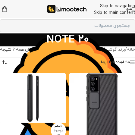
Skip to navigation
منو
Skip to main content
NOTE 20
خانه
/
برند گوشی
/
لوازم جانبی سامسونگ
/
NOTE 20
نمایش همه 6 نتیجه
مشاهده فیلترها
اتمام
موجود
ی