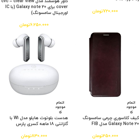
کاور هوشمند مدل cvc – clear view
cover برای Galaxy note 20 (با IC
720.000
تومان
اورجینال سامسونگ)
6.250.000
تومان
اتمام
اتمام
موجود
موجود
ی
ی
کیف کلاسوری چرمی سامسونگ
هدست بلوتوث هایلو مدل W1 با
Galaxy Note 20 مدل FIB
گارانتی 18 ماهه کسری پارس
250.000
تومان
830.000
تومان