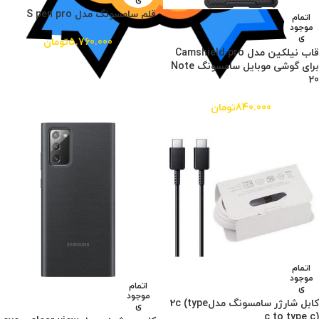
قلم سامسونگ مدل S pen pro
اتمام
موجود
ی
5.760.000
تومان
قاب نیلکین مدل Camshield pro
برای گوشی موبایل سامسونگ Note
20
840.000
تومان
اتمام
موجود
اتمام
ی
موجود
کابل شارژر سامسونگ مدل2c (type
ی
c to type c)