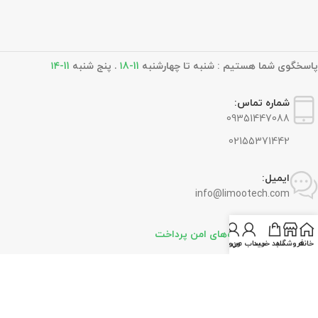
پاسخگوی شما هستیم : شنبه تا چهارشنبه
11-۱8
. پنج شنبه
11-۱۴
شماره تماس:
0
9351447088
02155371442
ایمیل:
info@limootech.com
لیموتک همراه با
درگاه‌های امن پرداخت
خانه
فروشگاه
سبد خرید
ورود