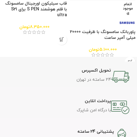
قاب سیلیکون اورجینال سامسونگ
اتمام
موجود
با قلم هوشمند S PEN برای S21
ی
ultra
8.350.000
تومان
پاوربانک سامسونگ با ظرفیت 20000
میلی آمپر ساعت
5.100.000
تومان
تحویل اکسپرس
24 ساعته در تهران
پرداخت انلاین
با درگاه امن شاپرک
پشتیبانی 24 ساعته